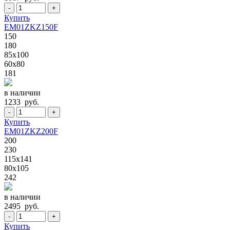
-
+
Купить
EM01ZKZ150F
150
180
85x100
60x80
181
в наличии
1233 руб.
-
+
Купить
EM01ZKZ200F
200
230
115x141
80x105
242
в наличии
2495 руб.
-
+
Купить