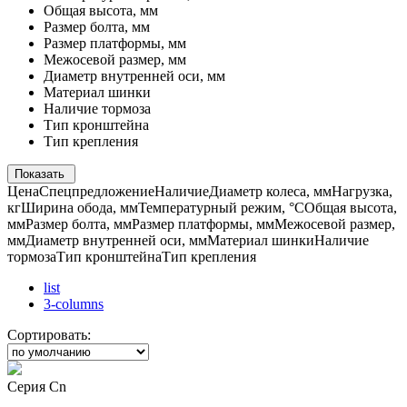
Общая высота, мм
Размер болта, мм
Размер платформы, мм
Межосевой размер, мм
Диаметр внутренней оси, мм
Материал шинки
Наличие тормоза
Тип кронштейна
Тип крепления
Показать
Цена
Спецпредложение
Наличие
Диаметр колеса, мм
Нагрузка,
кг
Ширина обода, мм
Температурный режим, °С
Общая высота,
мм
Размер болта, мм
Размер платформы, мм
Межосевой размер,
мм
Диаметр внутренней оси, мм
Материал шинки
Наличие
тормоза
Тип кронштейна
Тип крепления
list
3-columns
Сортировать:
Серия Cn