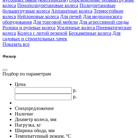
колеса
Пенополиуретановые колеса
Полиуретановые
большегрузные колеса
Аппаратные колеса
Термостойкие
колеса
Нейлоновые колеса
Для печей
Для медицинского
оборудования
Для торговой мебели
Для агрессивной среды
Ролики и рулевые колеса
Усиленные колеса
Пневматические
колеса
Колеса с литой резиной
Бескамерные колеса
Для
садовых и строительных тачек
Показать все
Фильтр
Подбор по параметрам
Цена
р.
р.
Спецпредложение
Наличие
Диаметр колеса, мм
Нагрузка, кг
Ширина обода, мм
Температурный режим, °С