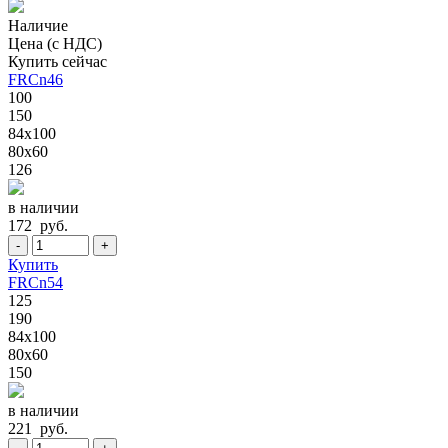
Наличие
Цена (с НДС)
Купить сейчас
FRCn46
100
150
84x100
80x60
126
в наличии
172 руб.
-
+
Купить
FRCn54
125
190
84x100
80x60
150
в наличии
221 руб.