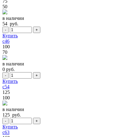
75
50
в наличии
54 руб.
-
+
Купить
c46
100
70
в наличии
0 руб.
-
+
Купить
c54
125
100
в наличии
125 руб.
-
+
Купить
c63