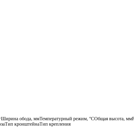
г
Ширина обода, мм
Температурный режим, °С
Общая высота, мм
оза
Тип кронштейна
Тип крепления