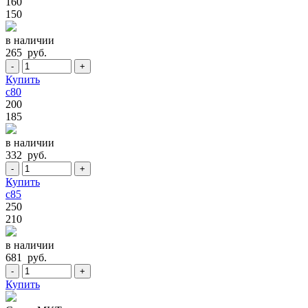
160
150
в наличии
265 руб.
-
+
Купить
c80
200
185
в наличии
332 руб.
-
+
Купить
c85
250
210
в наличии
681 руб.
-
+
Купить