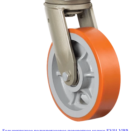
Большегрузное полиуретановое поворотное колесо EV01 VBP