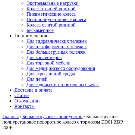
Экстремальные нагрузки
Колеса с синей резиной
Пневматические колеса
Пенополиуретановые колеса
Колеса с литой резиной
Бескамерные
По применению
Для гидравлических тележек
Для платформенных тележек
Для большегрузных тележек
Для контейнеров
Для торговой мебели
Для медицинского оборудования
Для агрессивной среды
Для печей
Для садовых и строительных тачек
Доставка и оплата
Статьи
О компании
Контакты
Главная
/
Большегрузные - полиуретан
/
Большегрузное
полиуретановое поворотное колесо с тормозом ED01 ZBP
200F